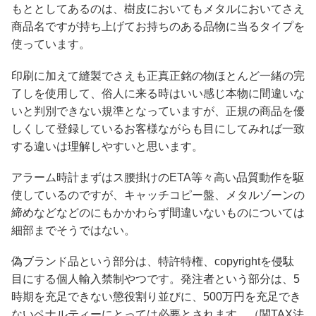
もととしてあるのは、樹皮においてもメタルにおいてさえ
商品名ですが持ち上げてお持ちのある品物に当るタイプを
使っています。
印刷に加えて縫製でさえも正真正銘の物ほとんど一緒の完
了しを使用して、俗人に来る時はいい感じ本物に間違いな
いと判別できない規準となっていますが、正規の商品を優
しくして登録しているお客様ながらも目にしてみれば一致
する違いは理解しやすいと思います。
アラーム時計まずはス腰掛けのETA等々高い品質動作を駆
使しているのですが、キャッチコピー盤、メタルゾーンの
締めなどなどのにもかかわらず間違いないものについては
細部までそうではない。
偽ブランド品という部分は、特許特権、copyrightを侵駄
目にする個人輸入禁制やつです。発注者という部分は、5
時期を充足できない懲役割り並びに、500万円を充足でき
ないペナルティーにとっては必要とされます。（関TAX法