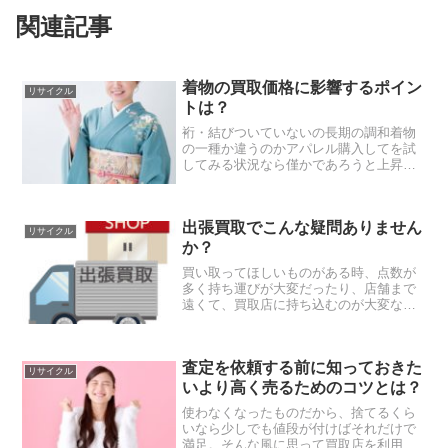
関連記事
着物の買取価格に影響するポイン
リサイクル
トは？
裄・結びついていないの長期の調和着物
の一種か違うのかアパレル購入してを試
してみる状況なら僅かであろうと上昇し
売っ払いたいのが通例です。その節に、
高額での買取の重要ポイントを身に付け
ておきたいものです。要素と言われるの
出張買取でこんな疑問ありません
は今回の流れを認識してお...
リサイクル
か？
買い取ってほしいものがある時、点数が
多く持ち運びが大変だったり、店舗まで
遠くて、買取店に持ち込むのが大変な時
は出張買取は便利ですよね。最近は、出
張買取をおこなう買取店も増えてきまし
た。そんな中、多くの買取店が、出張料
査定を依頼する前に知っておきた
の無料対応をしています。...
リサイクル
いより高く売るためのコツとは？
使わなくなったものだから、捨てるくら
いなら少しでも値段が付けばそれだけで
満足。そんな風に思って買取店を利用す