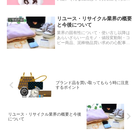
る方も少なくないかもしれません。で
も、せっかくなら少しでも高く売りたい
のが人情ですよね。そこで、ここでは少
リユース・リサイクル業界の概要
しでも高く売るためのポイン...
リサイクル
と今後について
業界の固有性について・使い古し以降は
あらいざらい一点モノ・値段変動制・コ
ピー商品、泥棒物品買い求めの心配事リ
ユース世の中のあるじな姿のことでご紹
介して行くそうです。一層内目頭とされ
ているところは「再利用品という部分は
例外なく全てが１企業モノ...
ブランド品を買い取ってもらう時に注意
するポイント
リユース・リサイクル業界の概要と今後
について