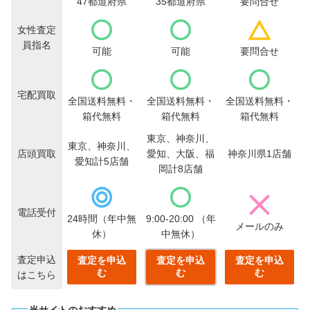
47都道府県
35都道府県
要問合せ
女性査定
員指名
可能
可能
要問合せ
宅配買取
全国送料無料・
全国送料無料・
全国送料無料・
箱代無料
箱代無料
箱代無料
東京、神奈川、
東京、神奈川、
店頭買取
愛知、大阪、福
神奈川県1店舗
愛知計5店舗
岡計8店舗
電話受付
24時間（年中無
9:00-20:00
（年
メールのみ
休）
中無休）
査定申込
査定を申込
査定を申込
査定を申込
む
む
む
はこちら
当サイトのおすすめ