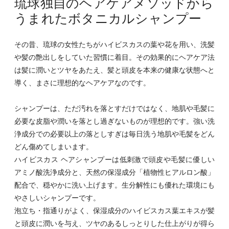
琉球独自のヘアケアメソッドから
うまれたボタニカルシャンプー
その昔、琉球の女性たちがハイビスカスの葉や花を用い、洗髪
や髪の艶出しをしていた習慣に着目。その効果的にヘアケア法
は髪に潤いとツヤをあたえ、髪と頭皮を本来の健康な状態へと
導く、まさに理想的なヘアケアなのです。
シャンプーは、ただ汚れを落とすだけではなく、地肌や毛髪に
必要な皮脂や潤いを落とし過ぎないものが理想的です。強い洗
浄成分での必要以上の落としすぎは毎日洗う地肌や毛髪をどん
どん傷めてしまいます。
ハイビスカス ヘアシャンプーは低刺激で頭皮や毛髪に優しい
アミノ酸洗浄成分と、天然の保湿成分「植物性ヒアルロン酸」
配合で、穏やかに洗い上げます。生分解性にも優れた環境にも
やさしいシャンプーです。
泡立ち・指通りがよく、保湿成分のハイビスカス葉エキスが髪
と頭皮に潤いを与え、ツヤのあるしっとりした仕上がりが得ら