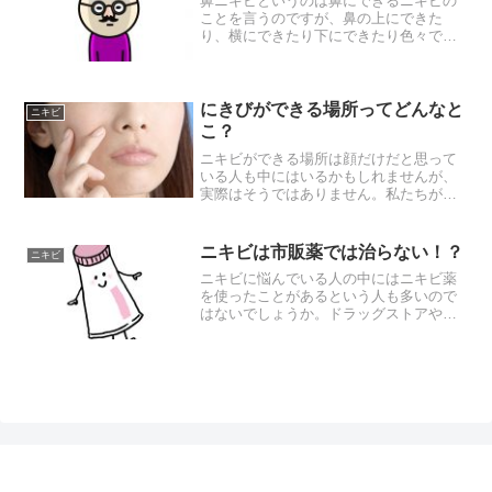
鼻ニキビというのは鼻にできるニキビの
ことを言うのですが、鼻の上にできた
り、横にできたり下にできたり色々で
す。鼻の表面にできるようなニキビの場
合には塗り薬を使って治療をすることが
可能ではありますが、鼻の穴に出来てし
まうニキビの場合には塗り薬を...
にきびができる場所ってどんなと
ニキビ
こ？
ニキビができる場所は顔だけだと思って
いる人も中にはいるかもしれませんが、
実際はそうではありません。私たちがニ
キビが出来やすい場所は人によっても違
っています。このニキビができる場所の
違いというのは何の違いなのかという
ニキビは市販薬では治らない！？
ニキビ
と、たとえば生活習慣であっ...
ニキビに悩んでいる人の中にはニキビ薬
を使ったことがあるという人も多いので
はないでしょうか。ドラッグストアや薬
局などではニキビ薬の販売が行われてい
ます。クレアラシルなどはCMなどでも有
名なのでご存知の方も多いかもしれませ
んね。ニキビの症状を改...