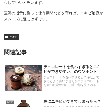
心していいと思います。
医師の指示に従って使う期間などを守れば、ニキビ治療が
スムーズに進むはずです。
ニキビ
関連記事
チョコレートを食べすぎるとニキ
ニキビ
ビができやすい、のウソホント
チョコレートを食べすぎるとニキビがで
きるとよく言いませんか？チョコレート
を食べた次の日に、鏡で顔を見てみると
顎に出来ていたり、首筋にニキビができ
ているという人は多いと思います。チョ
コレートとニキビの関係は実際にはそれ
ほどないとは言われている...
鼻にニキビができてしまったら？
ニキビ