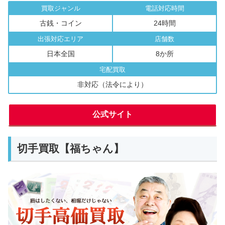
買取ジャンル
電話対応時間
古銭・コイン
24時間
出張対応エリア
店舗数
日本全国
8か所
宅配買取
非対応（法令により）
公式サイト
切手買取【福ちゃん】