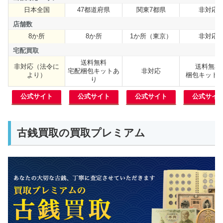
日本全国
47都道府県
関東7都県
非対応
出張対応エリア
店舗数
8か所
8か所
1か所（東京）
非対応
店舗数
宅配買取
送料無料
非対応（法令に
送料無料
宅配梱包キットあ
非対応
宅配買取
より）
梱包キット
り
公式サイト
公式サイト
公式サイト
公式サイ
古銭買取の買取プレミアム