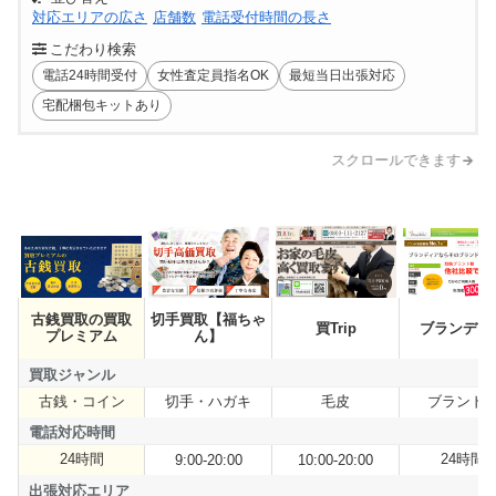
対応エリアの広さ
店舗数
電話受付時間の長さ
こだわり検索
電話24時間受付
女性査定員指名OK
最短当日出張対応
宅配梱包キットあり
スクロールできます
古銭買取の買取
切手買取【福ちゃ
商品名
買Trip
ブランディ
プレミアム
ん】
買取ジャンル
古銭・コイン
切手・ハガキ
毛皮
ブランド
買取ジャンル
電話対応時間
24時間
24時間
電話対応時間
9:00-20:00
10:00-20:00
出張対応エリア