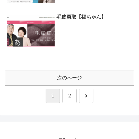
毛皮買取【福ちゃん】
次のページ
次
1
2
へ