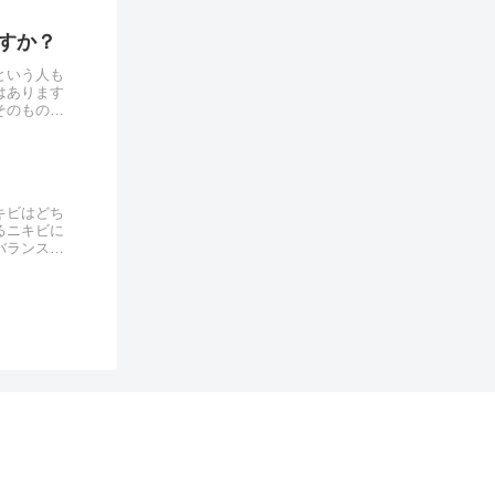
すか？
という人も
はあります
そのものを
..
キビはどち
るニキビに
バランスが
..