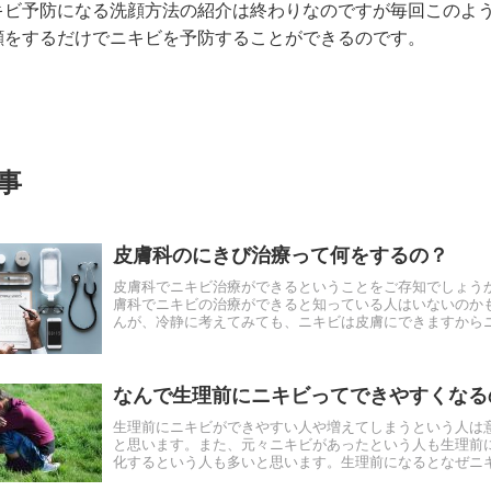
キビ予防になる洗顔方法の紹介は終わりなのですが毎回このよ
顔をするだけでニキビを予防することができるのです。
事
皮膚科のにきび治療って何をするの？
皮膚科でニキビ治療ができるということをご存知でしょう
膚科でニキビの治療ができると知っている人はいないのか
んが、冷静に考えてみても、ニキビは皮膚にできますから
は可能なのです。皮膚科でのニキビ治療ではどのようなこ..
なんで生理前にニキビってできやすくなる
生理前にニキビができやすい人や増えてしまうという人は
と思います。また、元々ニキビがあったという人も生理前
化するという人も多いと思います。生理前になるとなぜニ
のは増えてしまうのでしょうか？また出来やすくなる理由は.