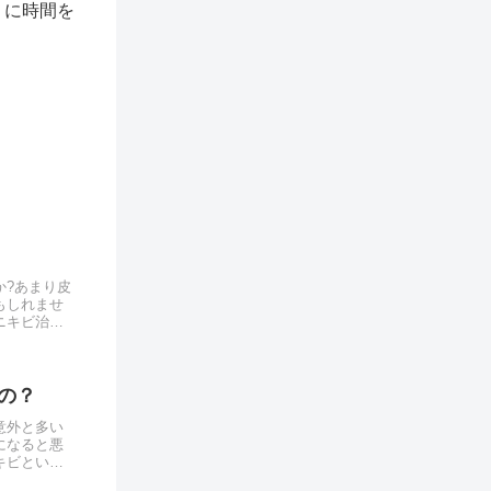
うに時間を
か?あまり皮
もしれませ
ニキビ治療
.
の？
意外と多い
になると悪
キビという
..