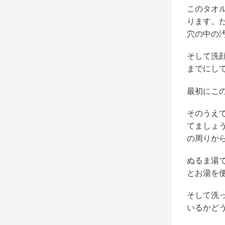
このタオ
ります。
穴の中の
そして洗
までにし
最初にこ
そのうえ
てましょ
の周りか
ぬるま湯
とお湯を
そして洗
いるかど