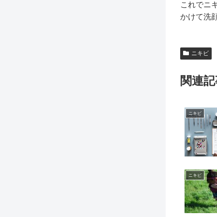
これでニ
かけて洗
ニキビ
関連記
ニキビ
ニキビ