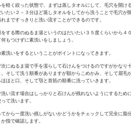
ルを軽く絞った状態で、まずは蒸しタオルにして、毛穴を開け
だいたい２－３分ほど蒸しタオルをしてから洗うことで毛穴が
汚れまですっきりと洗い流すことができるのです。
顔をする際のぬるま湯というのはだいたい３５度くらいから４
て何もつけずに素洗いをしましょう。
の素洗いをするということがポイントになってきます。
で次にぬるま湯で手を濡らして石けんをつけるのですがかなり
う。そして洗う順番がありますが額からこめかみ、そして眉毛
らほほと口、そして顎と首筋の順番に洗っていきます。
で洗い流す場合はしっかりと石けんが残れないようにするため
使って洗います。
ってから一度洗い残しがないかどうかをチェックして完全に脂
うか指で確認します。