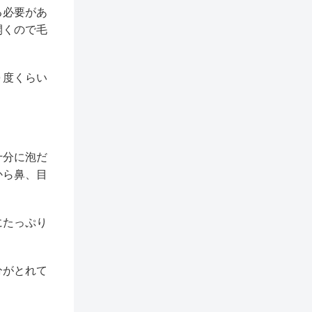
る必要があ
開くので毛
０度くらい
十分に泡だ
から鼻、目
にたっぷり
分がとれて