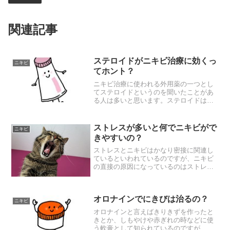
関連記事
ステロイドがニキビ治療に効くっ
ニキビ
てホント？
ニキビ治療に使われる外用薬の一つとし
てステロイドというのを聞いたことがあ
る人は多いと思います。ステロイドは副
腎皮質ホルモンのことですが、ひとの体
の中でもともとはつくられているホルモ
ンなのですが、腎臓の上の副腎でつくら
ストレスが多いと何でニキビがで
ニキビ
れているホルモンです。こ...
きやすいの？
ストレスとニキビはかなり密接に関連し
ているといわれているのですが、ニキビ
の直接の原因になっているのはストレス
ではありません。ストレスは間接的な原
因といってもいいと思います。ではニキ
ビの原因に直接関連しているものという
オロナインでにきびは治るの？
のは何かというと、皮脂過...
ニキビ
オロナインと言えばきりきずを作ったと
きとか、しもやけや赤ぎれの時などに使
う軟膏として知られているのですが、オ