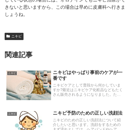
きないと思いますから、この場合は早めに皮膚科へ行きま
しょうね。
ニキビ
関連記事
ニキビはやっぱり事前のケアが一
ニキビ
番です
ニキビケアとして普段から何かしていま
すか?最近はニキビケア化粧品などもたく
さん販売されるようになりました。たと
えばニキビの人を対象にしているスキン
ケア化商品として洗顔石鹸から化粧水な
どのスキンケア化粧水でニキビの人を対
ニキビ予防のための正しい洗顔法
象にしているというもの...
ニキビ
ニキビのための正しい洗顔法について紹
介したいと思います。洗顔をするための
まず流れとしては、ヘアバンドやヘアキ