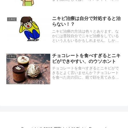
ャップなどをして前髪が落ちてこないよ
うにします。そして顔全体を出すように
して、ちゃんと生え際や耳の前まで洗え
るように準備しましょう。...
ニキビ治療は自分で対処すると治
ニキビ
らない！？
ニキビ治療の方法は色々とあります。な
かには普段自分でニキビ治療をしている
という人もいるかもしれません。しか
し、できればニキビ治療は自分で行わな
い方がいいでしょう。なぜなら間違った
ニキビ治療をしてしまうと、完治しない
チョコレートを食べすぎるとニキ
ニキビ
ばかりか完治までに時間がか...
ビができやすい、のウソホント
チョコレートを食べすぎるとニキビがで
きるとよく言いませんか？チョコレート
を食べた次の日に、鏡で顔を見てみると
顎に出来ていたり、首筋にニキビができ
ているという人は多いと思います。チョ
コレートとニキビの関係は実際にはそれ
ほどないとは言われている...